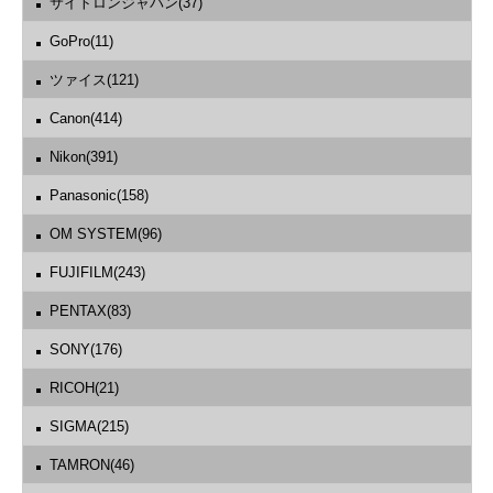
サイトロンジャパン(37)
GoPro(11)
ツァイス(121)
Canon(414)
Nikon(391)
Panasonic(158)
OM SYSTEM(96)
FUJIFILM(243)
PENTAX(83)
SONY(176)
RICOH(21)
SIGMA(215)
TAMRON(46)