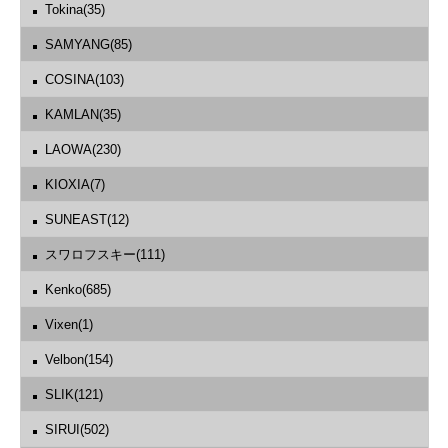
Tokina(35)
SAMYANG(85)
COSINA(103)
KAMLAN(35)
LAOWA(230)
KIOXIA(7)
SUNEAST(12)
スワロフスキー(111)
Kenko(685)
Vixen(1)
Velbon(154)
SLIK(121)
SIRUI(502)