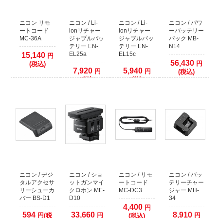
クレジットカード本人認証サービス対応いたしました
安全はお買い物の為にも、ぜひ本人認証サービスをご検討ください。
各クレジットカード会社の本人認証サービスをご利用いただいた場合、決済確
ニコン リモ
ニコン / Li-
ニコン / Li-
ニコン / パワ
認時間を早めることが出来ます。
ートコード
ionリチャー
ionリチャー
ーバッテリー
MC-36A
ジャブルバッ
ジャブルバッ
パック MB-
本人認証サービス以外のクレジット決済に関しましては、従来通り決済をカー
テリー EN-
テリー EN-
N14
ド会社へ確認してからの発送となります。
EL25a
EL15c
15,140
円
1日程度(場合により2、3日以上)出荷までお時間がかかりますので予めご了承く
56,430
円
(税込)
ださい。
7,920
5,940
円
円
(税込)
(税込)
(税込)
2021年09月26日
【お知らせ】代金引換でのご注文について
運送業者の代金引換手数料改定に伴い、50万円以上の代金引換のご注文に関し
まして取り扱いを終了いたします。
複数の代金引換注文で合計額が50万円以上になる場合は、同日での発送ができ
ません。発送日をずらしますので納期が余分にかかります。
あらかじめご了承くださいますようお願いいたします。
2017年12月09日
ニコン / デジ
ニコン / ショ
ニコン / リモ
ニコン / バッ
店頭でのご購入希望のお客様へ
タルアクセサ
ットガンマイ
ートコード
テリーチャー
当店の商品は、ほとんどが倉庫で保管しておりますので
リーシューカ
クロホン ME-
MC-DC3
ジャー MH-
WEBサイトで在庫有りとなっておりましても、店頭には無い場合がございま
バー BS-D1
D10
34
す。
4,400
円
594
33,660
8,910
円(税
円
円
(税込)
WEBサイトでご注文をしていない場合には、事前に店舗へご連絡していただき