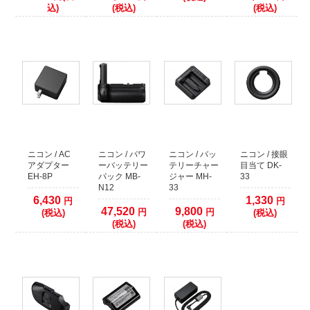
込)
(税込)
(税込)
ますようお願いいたします。
ニコン / AC
ニコン / パワ
ニコン / バッ
ニコン / 接眼
アダプター
ーバッテリー
テリーチャー
目当て DK-
EH-8P
パック MB-
ジャー MH-
33
N12
33
6,430
1,330
円
円
47,520
9,800
円
円
(税込)
(税込)
(税込)
(税込)