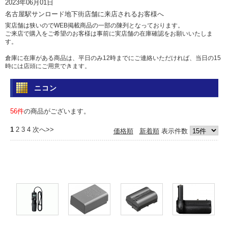
2023年06月01日
名古屋駅サンロード地下街店舗に来店されるお客様へ
実店舗は狭いのでWEB掲載商品の一部の陳列となっております。
ご来店で購入をご希望のお客様は事前に実店舗の在庫確認をお願いいたしま
す。
倉庫に在庫がある商品は、平日のみ12時までにご連絡いただければ、当日の15
時には店頭にご用意できます。
土日祝日は倉庫からの出荷を行っていませんのであらかじめご了承ください。
ニコン
問い合わせ
電話 052-583-7558 Eメール: info@camera-sell-buy.com
56件
の商品がございます。
2023年06月01日
1
2
3
4
次へ>>
価格順
新着順
表示件数
ご利用のお客様へ・クレジットカードでのお支払いについて
最近クレジットカードの不正利用が多発しており、当店では決済を確認するた
め、お時間を頂いております。
決済確認には1日、場合によっては1週間前後かかる場合もございますので、お
急ぎの方は、代引きか銀行振込をおすすめいたします。
カードご利用の方にはご迷惑をおかけいたしますが、ご容赦くださいますよう
お願い申し上げます。
2017年05月12日