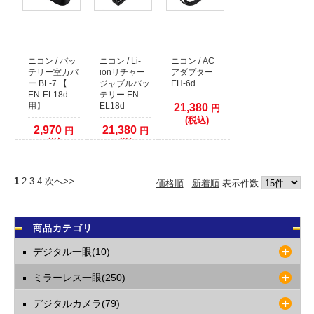
ニコン / バッ
ニコン / Li-
ニコン / AC
テリー室カバ
ionリチャー
アダプター
ー BL-7 【
ジャブルバッ
EH-6d
EN-EL18d
テリー EN-
用】
EL18d
21,380
円
(税込)
2,970
21,380
円
円
(税込)
(税込)
1
2
3
4
次へ>>
価格順
新着順
表示件数
商品カテゴリ
デジタル一眼(10)
ミラーレス一眼(250)
デジタルカメラ(79)