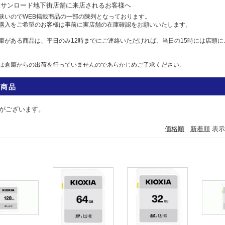
駅サンロード地下街店舗に来店されるお客様へ
狭いのでWEB掲載商品の一部の陳列となっております。
購入をご希望のお客様は事前に実店舗の在庫確認をお願いいたします。
庫がある商品は、平日のみ12時までにご連絡いただければ、当日の15時には店頭に
は倉庫からの出荷を行っていませんのであらかじめご了承ください。
せ
全商品
583-7558 Eメール: info@camera-sell-buy.com
06月01日
がございます。
のお客様へ・クレジットカードでのお支払いについて
価格順
新着順
表示
ジットカードの不正利用が多発しており、当店では決済を確認するため、お時間を
には1日、場合によっては1週間前後かかる場合もございますので、お急ぎの方は、
すすめいたします。
利用の方にはご迷惑をおかけいたしますが、ご容赦くださいますようお願い申し上
05月12日
ットカード本人認証サービス対応いたしました
お買い物の為にも、ぜひ本人認証サービスをご検討ください。
ットカード会社の本人認証サービスをご利用いただいた場合、決済確認時間を早め