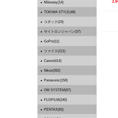
3,9
Mileseey(14)
TOKIWA STYLE(48)
コダック(10)
サイトロンジャパン(37)
GoPro(11)
ツァイス(121)
Canon(414)
Nikon(392)
Panasonic(158)
OM SYSTEM(97)
FUJIFILM(240)
PENTAX(83)