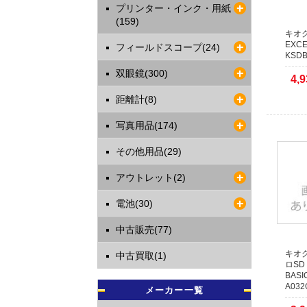
ます。
プリンター・インク・用紙
(159)
本人認証
キオク
送となり
EXCE
フィールドスコープ(24)
1日程度
KSDB
双眼鏡(300)
2021年
4,9
【お知
距離計(8)
運送業者
します。
写真用品(174)
複数の代
その他用品(29)
すので納
あらかじ
アウトレット(2)
2017年
電池(30)
店頭で
当店の商
中古販売(77)
WEBサ
WEBサ
キオク
中古買取(1)
す。
ロSD 
BASI
A032
メーカー一覧