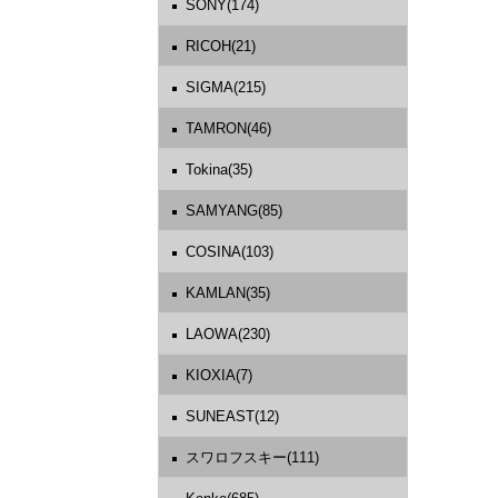
SONY(174)
RICOH(21)
SIGMA(215)
TAMRON(46)
Tokina(35)
SAMYANG(85)
COSINA(103)
KAMLAN(35)
LAOWA(230)
KIOXIA(7)
SUNEAST(12)
スワロフスキー(111)