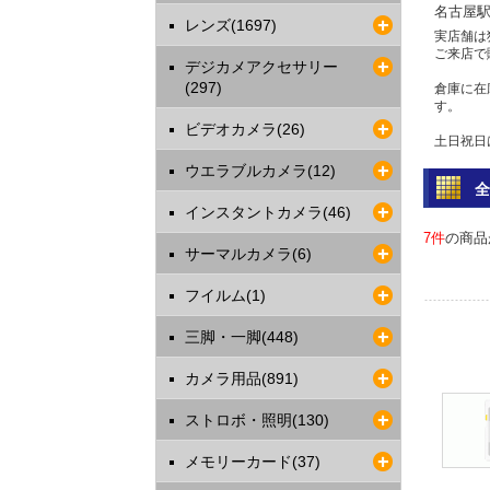
名古屋
レンズ(1697)
実店舗は
ご来店で
デジカメアクセサリー
(297)
倉庫に在
す。
ビデオカメラ(26)
土日祝日
ウエラブルカメラ(12)
問い合わ
電話 052-
インスタントカメラ(46)
2023年
7件
の商品
サーマルカメラ(6)
ご利用
最近クレ
フイルム(1)
す。
決済確認
三脚・一脚(448)
振込をお
カードご
カメラ用品(891)
2017年
ストロボ・照明(130)
クレジ
安全は
メモリーカード(37)
各クレジ