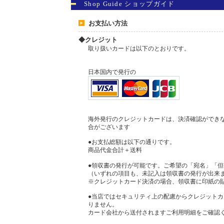
Shop Guide ショップガイド
お支払い方法
◆クレジット
取り扱いカードは以下のとおりです。
日本国内で発行の
海外発行のクレジットカードは、決済確認ができ
合がございます
●お支払総額は以下の通りです。
商品代金合計＋送料
●領収書の発行が可能です。ご希望の「宛名」「
（いずれの項目も、未記入は領収書の発行が出来
※クレジットカード決済の場合、領収書に印紙の
●当店ではセキュリティ上の配慮からクレジット
りません。
カード会社から送付されますご利用明細をご確認