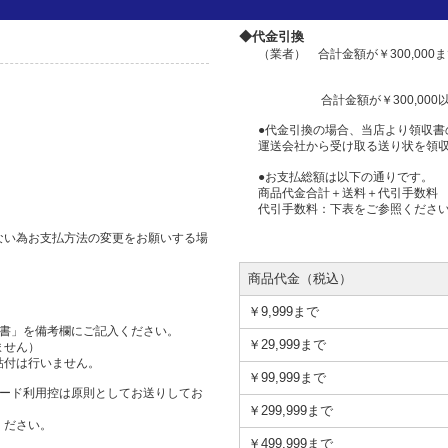
◆代金引換
（業者） 合計金額が￥300,00
合計金額が￥300,000以
●代金引換の場合、当店より領収書
運送会社から受け取る送り状を領
●お支払総額は以下の通りです。
商品代金合計＋送料＋代引手数料
代引手数料：下表をご参照くださ
ない為お支払方法の変更をお願いする場
商品代金（税込）
￥9,999まで
但書」を備考欄にご記入ください。
￥29,999まで
ません）
貼付は行いません。
￥99,999まで
カード利用控は原則としてお送りしてお
￥299,999まで
ください。
￥499,999まで