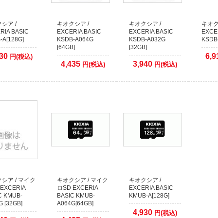
サービス以外のクレジット決済に関しましては、従来通り決済をカード会社へ確認
シア /
キオクシア /
キオクシア /
キオク
ます。
RIA BASIC
EXCERIA BASIC
EXCERIA BASIC
EXCE
(場合により2、3日以上)出荷までお時間がかかりますので予めご了承ください。
-A[128G]
KSDB-A064G
KSDB-A032G
KSDB-
[64GB]
[32GB]
09月26日
30
6,9
円(税込)
4,435
3,940
円(税込)
円(税込)
らせ】代金引換でのご注文について
の代金引換手数料改定に伴い、50万円以上の代金引換のご注文に関しまして取り扱
金引換注文で合計額が50万円以上になる場合は、同日での発送ができません。発送
期が余分にかかります。
めご了承くださいますようお願いいたします。
12月09日
のご購入希望のお客様へ
品は、ほとんどが倉庫で保管しておりますので
イトで在庫有りとなっておりましても、店頭には無い場合がございます。
イトでご注文をしていない場合には、事前に店舗へご連絡していただきますようお願
シア / マイク
キオクシア / マイク
キオクシア /
EXCERIA
ロSD EXCERIA
EXCERIA BASIC
C KMUB-
BASIC KMUB-
KMUB-A[128G]
G [32GB]
A064G[64GB]
4,930
円(税込)