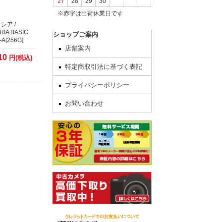
27
28
29
30
※赤字は出荷休業日です
してからの発
シア /
RIA BASIC
ショップご案内
A[256G]
店舗案内
10
円(税込)
特定商取引法に基づく表記
いを終了いた
プライバシーポリシー
日をずらしま
お問い合わせ
いいたしま