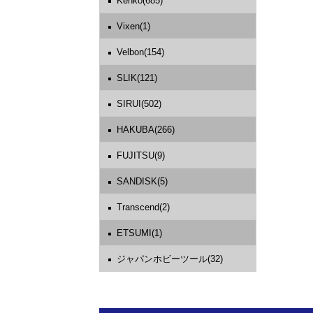
Kenko(685)
Vixen(1)
Velbon(154)
SLIK(121)
SIRUI(502)
HAKUBA(266)
FUJITSU(9)
SANDISK(5)
Transcend(2)
ETSUMI(1)
ジャパンホビーツール(32)