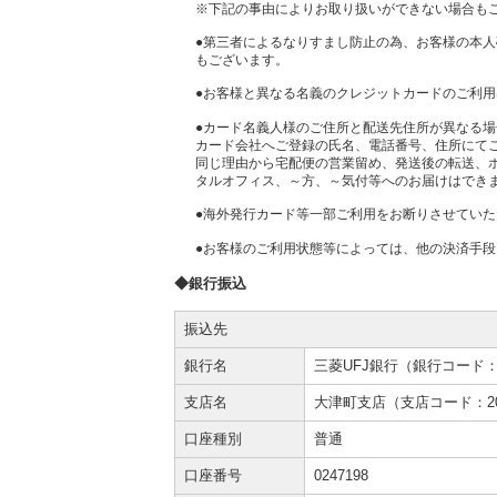
※下記の事由によりお取り扱いができない場合も
●第三者によるなりすまし防止の為、お客様の本
もございます。
●お客様と異なる名義のクレジットカードのご利
●カード名義人様のご住所と配送先住所が異なる
カード会社へご登録の氏名、電話番号、住所にて
同じ理由から宅配便の営業留め、発送後の転送、
タルオフィス、～方、～気付等へのお届けはでき
●海外発行カード等一部ご利用をお断りさせてい
●お客様のご利用状態等によっては、他の決済手
◆銀行振込
振込先
銀行名
三菱UFJ銀行（銀行コード：0
支店名
大津町支店（支店コード：2
口座種別
普通
口座番号
0247198