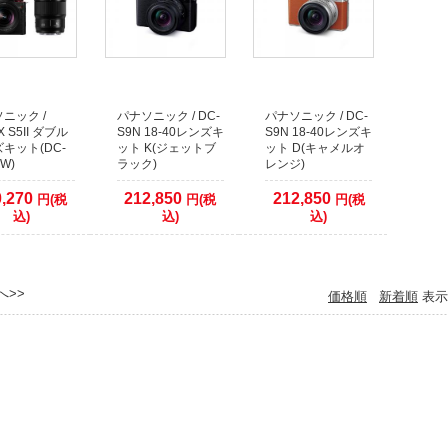
ニック /
パナソニック / DC-
パナソニック / DC-
X S5II ダブル
S9N 18-40レンズキ
S9N 18-40レンズキ
キット(DC-
ット K(ジェットブ
ット D(キャメルオ
W)
ラック)
レンジ)
0,270
212,850
212,850
円(税
円(税
円(税
込)
込)
込)
へ>>
価格順
新着順
表示