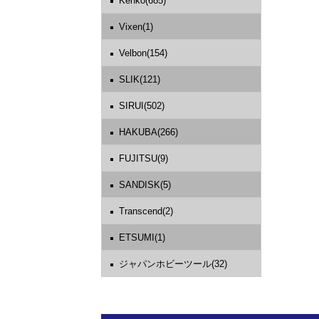
Kenko(685)
Vixen(1)
Velbon(154)
SLIK(121)
SIRUI(502)
HAKUBA(266)
FUJITSU(9)
SANDISK(5)
Transcend(2)
ETSUMI(1)
ジャパンホビーツール(32)