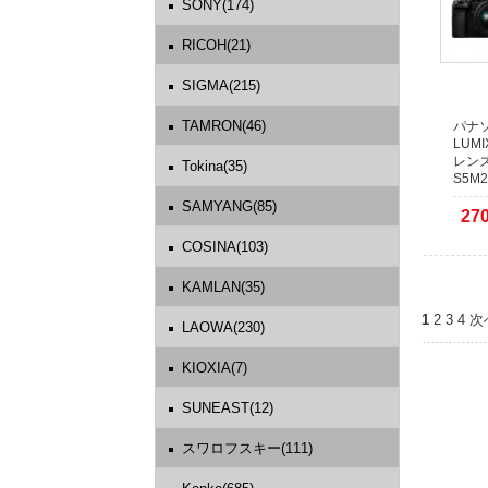
SONY(174)
RICOH(21)
SIGMA(215)
TAMRON(46)
パナソ
LUMI
レンズ
Tokina(35)
S5M2
SAMYANG(85)
27
COSINA(103)
KAMLAN(35)
1
2
3
4
次
LAOWA(230)
KIOXIA(7)
SUNEAST(12)
スワロフスキー(111)