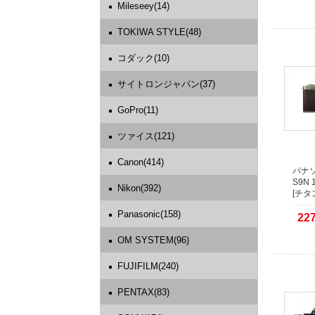
Mileseey(14)
TOKIWA STYLE(48)
コダック(10)
サイトロンジャパン(37)
GoPro(11)
ツァイス(121)
Canon(414)
パナソ
S9N 
Nikon(392)
[チタ
Panasonic(158)
22
OM SYSTEM(96)
FUJIFILM(240)
PENTAX(83)