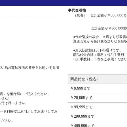
◆代金引換
（業者） 合計金額が￥300,00
合計金額が￥300,000以
●代金引換の場合、当店より領収書
運送会社から受け取る送り状を領
●お支払総額は以下の通りです。
商品代金合計＋送料＋代引手数料
代引手数料：下表をご参照くださ
ない為お支払方法の変更をお願いする場
商品代金（税込）
￥9,999まで
但書」を備考欄にご記入ください。
￥29,999まで
ません）
貼付は行いません。
￥99,999まで
カード利用控は原則としてお送りしてお
￥299,999まで
ください。
￥499,999まで