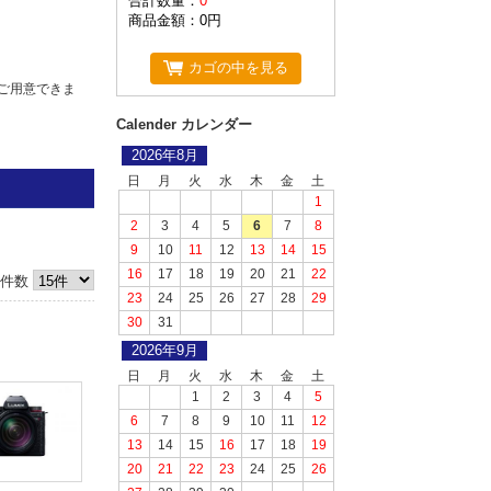
合計数量：
0
商品金額：
0円
カゴの中を見る
ご用意できま
Calender カレンダー
2026年8月
日
月
火
水
木
金
土
1
2
3
4
5
6
7
8
9
10
11
12
13
14
15
16
17
18
19
20
21
22
件数
頂いておりま
23
24
25
26
27
28
29
代引きか銀行
30
31
2026年9月
げます。
日
月
火
水
木
金
土
1
2
3
4
5
6
7
8
9
10
11
12
13
14
15
16
17
18
19
20
21
22
23
24
25
26
ることが出来