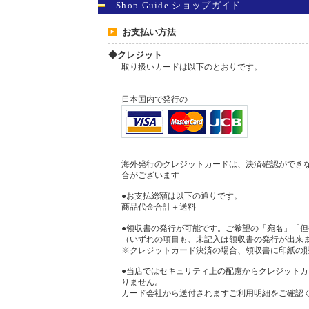
Shop Guide ショップガイド
お支払い方法
◆クレジット
取り扱いカードは以下のとおりです。
日本国内で発行の
海外発行のクレジットカードは、決済確認ができ
合がございます
●お支払総額は以下の通りです。
商品代金合計＋送料
●領収書の発行が可能です。ご希望の「宛名」「
（いずれの項目も、未記入は領収書の発行が出来
※クレジットカード決済の場合、領収書に印紙の
●当店ではセキュリティ上の配慮からクレジット
りません。
カード会社から送付されますご利用明細をご確認