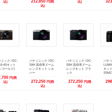
212,850
323
円(税
込)
込)
込)
ニック / DC-
パナソニック / DC-
パナソニック / DC-
パナソ
18-40キット
S9H 高倍率ズーム
S9H 高倍率ズーム
LUMI
ンゴールド]
レンズキット シル
レンズキット ブラ
キット
バー
ック
S5M2
7,700
円(税
272,250
272,250
296
円(税
円(税
込)
込)
込)