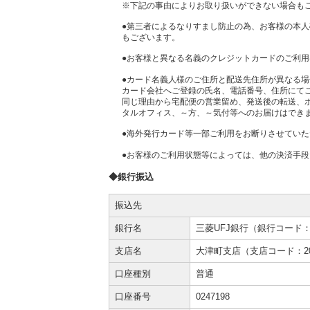
※下記の事由によりお取り扱いができない場合も
●第三者によるなりすまし防止の為、お客様の本
もございます。
●お客様と異なる名義のクレジットカードのご利
●カード名義人様のご住所と配送先住所が異なる
カード会社へご登録の氏名、電話番号、住所にて
同じ理由から宅配便の営業留め、発送後の転送、
タルオフィス、～方、～気付等へのお届けはでき
●海外発行カード等一部ご利用をお断りさせてい
●お客様のご利用状態等によっては、他の決済手
◆銀行振込
振込先
銀行名
三菱UFJ銀行（銀行コード：0
支店名
大津町支店（支店コード：2
口座種別
普通
口座番号
0247198