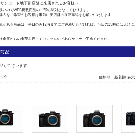
駅サンロード地下街店舗に来店されるお客様へ
狭いのでWEB掲載商品の一部の陳列となっております。
購入をご希望のお客様は事前に実店舗の在庫確認をお願いいたします。
庫がある商品は、平日のみ12時までにご連絡いただければ、当日の15時には店頭に
は倉庫からの出荷を行っていませんのであらかじめご了承ください。
せ
全商品
583-7558 Eメール: info@camera-sell-buy.com
06月01日
品がございます。
のお客様へ・クレジットカードでのお支払いについて
へ>>
価格順
新着順
表示
ジットカードの不正利用が多発しており、当店では決済を確認するため、お時間を
には1日、場合によっては1週間前後かかる場合もございますので、お急ぎの方は、
すすめいたします。
利用の方にはご迷惑をおかけいたしますが、ご容赦くださいますようお願い申し上
05月12日
ットカード本人認証サービス対応いたしました
お買い物の為にも、ぜひ本人認証サービスをご検討ください。
ットカード会社の本人認証サービスをご利用いただいた場合、決済確認時間を早め