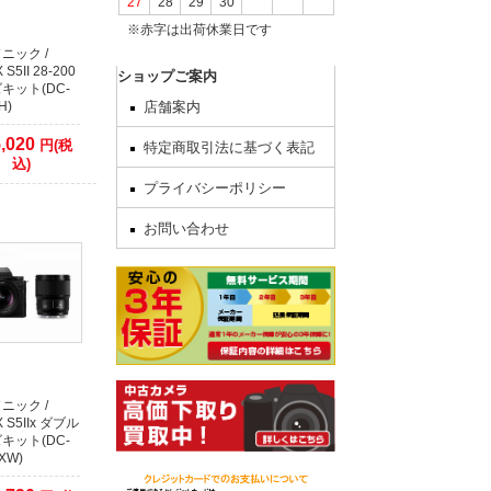
27
28
29
30
※赤字は出荷休業日です
してからの発
ニック /
 S5II 28-200
ショップご案内
キット(DC-
H)
店舗案内
,020
円(税
特定商取引法に基づく表記
込)
いを終了いた
プライバシーポリシー
日をずらしま
お問い合わせ
いいたしま
ニック /
X S5IIx ダブル
キット(DC-
XW)