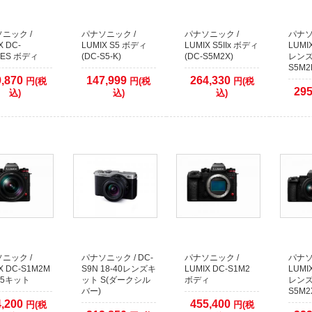
サービス以外のクレジット決済に関しましては、従来通り決済をカード会社へ確認
ニック /
パナソニック /
パナソニック /
パナソ
ます。
X DC-
LUMIX S5 ボディ
LUMIX S5IIx ボディ
LUMIX
(場合により2、3日以上)出荷までお時間がかかりますので予めご了承ください。
2ES ボディ
(DC-S5-K)
(DC-S5M2X)
レンズ
S5M2
09月26日
9,870
147,999
264,330
円(税
円(税
円(税
295
込)
込)
込)
らせ】代金引換でのご注文について
の代金引換手数料改定に伴い、50万円以上の代金引換のご注文に関しまして取り扱
金引換注文で合計額が50万円以上になる場合は、同日での発送ができません。発送
期が余分にかかります。
めご了承くださいますようお願いいたします。
12月09日
のご購入希望のお客様へ
品は、ほとんどが倉庫で保管しておりますので
イトで在庫有りとなっておりましても、店頭には無い場合がございます。
イトでご注文をしていない場合には、事前に店舗へご連絡していただきますようお願
ニック /
パナソニック / DC-
パナソニック /
パナソ
X DC-S1M2M
S9N 18-40レンズキ
LUMIX DC-S1M2
LUMI
105キット
ット S(ダークシル
ボディ
レンズ
バー)
S5M2
4,200
455,400
円(税
円(税