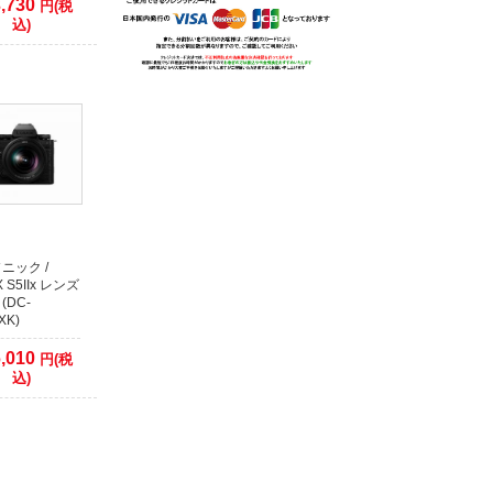
,730
円(税
込)
ニック /
X S5IIx レンズ
(DC-
XK)
,010
円(税
込)