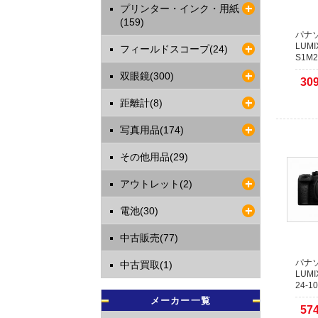
ます。
プリンター・インク・用紙
(159)
本人認証
パナソ
送となり
LUMI
フィールドスコープ(24)
1日程度
S1M
双眼鏡(300)
2021年
30
【お知
距離計(8)
運送業者
します。
写真用品(174)
複数の代
その他用品(29)
すので納
あらかじ
アウトレット(2)
2017年
電池(30)
店頭で
当店の商
中古販売(77)
WEBサ
WEBサ
パナソ
中古買取(1)
す。
LUMI
24-
メーカー一覧
57