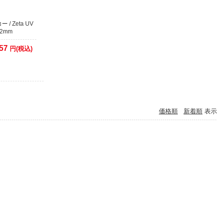
サービス以外のクレジット決済に関しましては、従来通り決済をカード会社へ確認
 / Zeta UV
ます。
52mm
(場合により2、3日以上)出荷までお時間がかかりますので予めご了承ください。
57
円(税込)
09月26日
らせ】代金引換でのご注文について
の代金引換手数料改定に伴い、50万円以上の代金引換のご注文に関しまして取り扱
金引換注文で合計額が50万円以上になる場合は、同日での発送ができません。発送
期が余分にかかります。
価格順
新着順
表示
めご了承くださいますようお願いいたします。
12月09日
のご購入希望のお客様へ
品は、ほとんどが倉庫で保管しておりますので
イトで在庫有りとなっておりましても、店頭には無い場合がございます。
イトでご注文をしていない場合には、事前に店舗へご連絡していただきますようお願