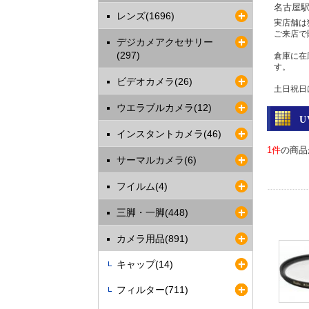
名古屋
レンズ(1696)
実店舗は
ご来店で
デジカメアクセサリー
(297)
倉庫に在
す。
ビデオカメラ(26)
土日祝日
ウエラブルカメラ(12)
問い合わ
電話 052-
インスタントカメラ(46)
2023年
1件
の商品
サーマルカメラ(6)
ご利用
最近クレ
フイルム(4)
す。
決済確認
三脚・一脚(448)
振込をお
カードご
カメラ用品(891)
2017年
キャップ(14)
クレジ
安全は
フィルター(711)
各クレジ