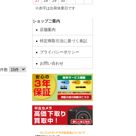
27
28
29
30
※赤字は出荷休業日です
してからの発
ショップご案内
店舗案内
特定商取引法に基づく表記
いを終了いた
プライバシーポリシー
日をずらしま
お問い合わせ
件数
いいたしま