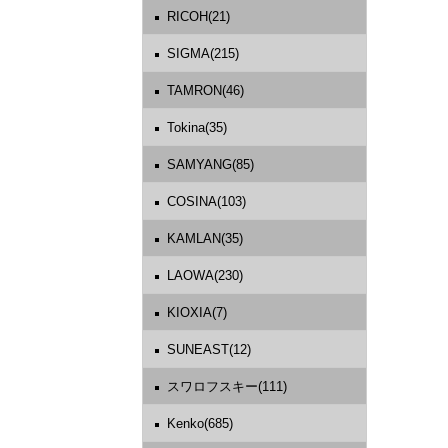
RICOH(21)
SIGMA(215)
TAMRON(46)
Tokina(35)
SAMYANG(85)
COSINA(103)
KAMLAN(35)
LAOWA(230)
KIOXIA(7)
SUNEAST(12)
スワロフスキー(111)
Kenko(685)