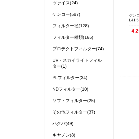
ツァイス(24)
ます。
本人認証
ケンコー(597)
ケンコー
送となり
L41 
1日程度
フィルター径(128)
4,2
2021年
フィルター種類(165)
【お知
プロテクトフィルター(74)
運送業者
します。
UV・スカイライトフィル
複数の代
ター(1)
すので納
あらかじ
PLフィルター(34)
2017年
NDフィルター(10)
店頭で
当店の商
ソフトフィルター(25)
WEBサ
その他フィルター(37)
WEBサ
す。
ハクバ(49)
キヤノン(8)