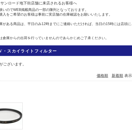
駅サンロード地下街店舗に来店されるお客様へ
狭いのでWEB掲載商品の一部の陳列となっております。
購入をご希望のお客様は事前に実店舗の在庫確認をお願いいたします。
庫がある商品は、平日のみ12時までにご連絡いただければ、当日の15時には店頭に
は倉庫からの出荷を行っていませんのであらかじめご了承ください。
せ
UV・スカイライトフィルター
583-7558 Eメール: info@camera-sell-buy.com
06月01日
がございます。
のお客様へ・クレジットカードでのお支払いについて
価格順
新着順
表示
ジットカードの不正利用が多発しており、当店では決済を確認するため、お時間を
には1日、場合によっては1週間前後かかる場合もございますので、お急ぎの方は、
すすめいたします。
利用の方にはご迷惑をおかけいたしますが、ご容赦くださいますようお願い申し上
05月12日
ットカード本人認証サービス対応いたしました
お買い物の為にも、ぜひ本人認証サービスをご検討ください。
ットカード会社の本人認証サービスをご利用いただいた場合、決済確認時間を早め