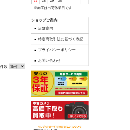
27
28
29
30
※赤字は出荷休業日です
してからの発
ショップご案内
店舗案内
特定商取引法に基づく表記
いを終了いた
プライバシーポリシー
日をずらしま
お問い合わせ
件数
いいたしま