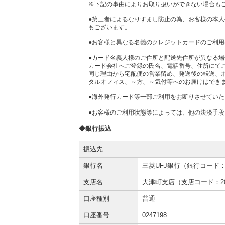
※下記の事由によりお取り扱いができない場合も
●第三者によるなりすまし防止の為、お客様の本
もございます。
●お客様と異なる名義のクレジットカードのご利
●カード名義人様のご住所と配送先住所が異なる
カード会社へご登録の氏名、電話番号、住所にて
同じ理由から宅配便の営業留め、発送後の転送、
タルオフィス、～方、～気付等へのお届けはでき
●海外発行カード等一部ご利用をお断りさせてい
●お客様のご利用状態等によっては、他の決済手
◆銀行振込
振込先
銀行名
三菱UFJ銀行（銀行コード：0
支店名
大津町支店（支店コード：2
口座種別
普通
口座番号
0247198