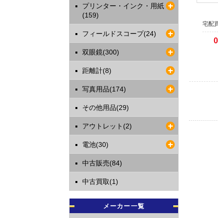
ます。
プリンター・インク・用紙
(159)
本人認証
宅配
送となり
フィールドスコープ(24)
1日程度
双眼鏡(300)
2021年
【お知
距離計(8)
運送業者
します。
写真用品(174)
複数の代
その他用品(29)
すので納
あらかじ
アウトレット(2)
2017年
電池(30)
店頭で
当店の商
中古販売(84)
WEBサ
WEBサ
中古買取(1)
す。
メーカー一覧