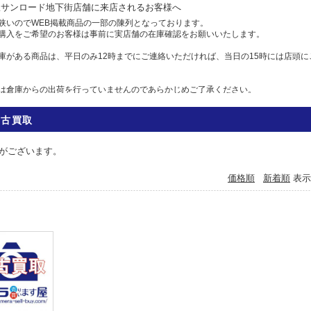
駅サンロード地下街店舗に来店されるお客様へ
狭いのでWEB掲載商品の一部の陳列となっております。
購入をご希望のお客様は事前に実店舗の在庫確認をお願いいたします。
庫がある商品は、平日のみ12時までにご連絡いただければ、当日の15時には店頭に
は倉庫からの出荷を行っていませんのであらかじめご了承ください。
せ
中古買取
583-7558 Eメール: info@camera-sell-buy.com
06月01日
がございます。
のお客様へ・クレジットカードでのお支払いについて
価格順
新着順
表示
ジットカードの不正利用が多発しており、当店では決済を確認するため、お時間を
には1日、場合によっては1週間前後かかる場合もございますので、お急ぎの方は、
すすめいたします。
利用の方にはご迷惑をおかけいたしますが、ご容赦くださいますようお願い申し上
05月12日
ットカード本人認証サービス対応いたしました
お買い物の為にも、ぜひ本人認証サービスをご検討ください。
ットカード会社の本人認証サービスをご利用いただいた場合、決済確認時間を早め