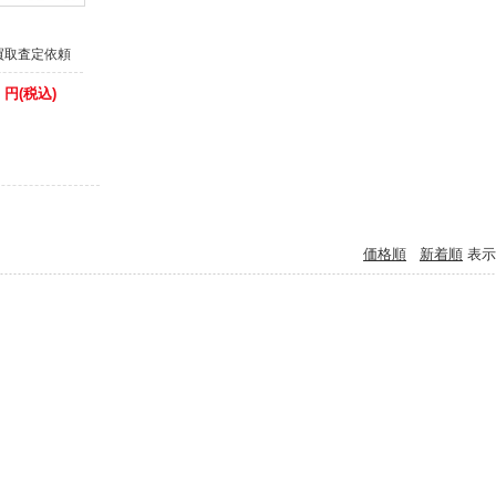
サービス以外のクレジット決済に関しましては、従来通り決済をカード会社へ確認
買取査定依頼
ます。
(場合により2、3日以上)出荷までお時間がかかりますので予めご了承ください。
0
円(税込)
09月26日
らせ】代金引換でのご注文について
の代金引換手数料改定に伴い、50万円以上の代金引換のご注文に関しまして取り扱
金引換注文で合計額が50万円以上になる場合は、同日での発送ができません。発送
期が余分にかかります。
価格順
新着順
表示
めご了承くださいますようお願いいたします。
12月09日
のご購入希望のお客様へ
品は、ほとんどが倉庫で保管しておりますので
イトで在庫有りとなっておりましても、店頭には無い場合がございます。
イトでご注文をしていない場合には、事前に店舗へご連絡していただきますようお願