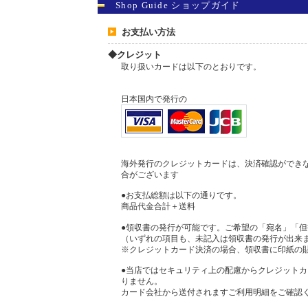
Shop Guide ショップガイド
お支払い方法
◆クレジット
取り扱いカードは以下のとおりです。
日本国内で発行の
海外発行のクレジットカードは、決済確認ができ
合がございます
●お支払総額は以下の通りです。
商品代金合計＋送料
●領収書の発行が可能です。ご希望の「宛名」「
（いずれの項目も、未記入は領収書の発行が出来
※クレジットカード決済の場合、領収書に印紙の
●当店ではセキュリティ上の配慮からクレジット
りません。
カード会社から送付されますご利用明細をご確認