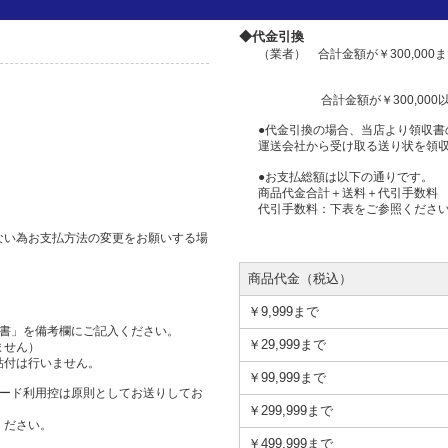
◆代金引換
（業者） 合計金額が￥300,00
合計金額が￥300,000以
●代金引換の場合、当店より領収書
運送会社から受け取る送り状を領
●お支払総額は以下の通りです。
商品代金合計＋送料＋代引手数料
代引手数料：下表をご参照くださ
ない為お支払方法の変更をお願いする場
商品代金（税込）
￥9,999まで
但書」を備考欄にご記入ください。
￥29,999まで
ません）
貼付は行いません。
￥99,999まで
カード利用控は原則としてお送りしてお
￥299,999まで
ください。
￥499,999まで