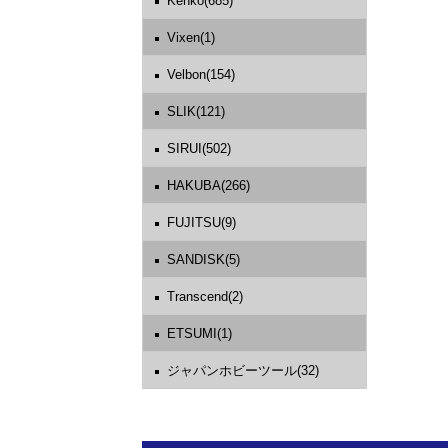
Kenko(685)
Vixen(1)
Velbon(154)
SLIK(121)
SIRUI(502)
HAKUBA(266)
FUJITSU(9)
SANDISK(5)
Transcend(2)
ETSUMI(1)
ジャパンホビーツール(32)