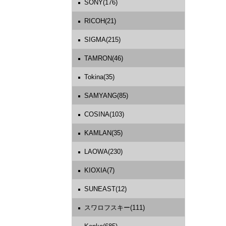
SONY(176)
RICOH(21)
SIGMA(215)
TAMRON(46)
Tokina(35)
SAMYANG(85)
COSINA(103)
KAMLAN(35)
LAOWA(230)
KIOXIA(7)
SUNEAST(12)
スワロフスキー(111)