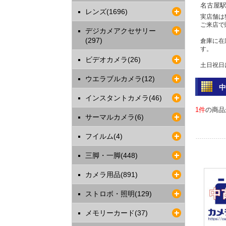
名古屋
レンズ(1696)
実店舗は
ご来店で
デジカメアクセサリー
(297)
倉庫に在
す。
ビデオカメラ(26)
土日祝日
ウエラブルカメラ(12)
問い合わ
電話 052-
インスタントカメラ(46)
2023年
1件
の商品
サーマルカメラ(6)
ご利用
最近クレ
フイルム(4)
す。
決済確認
三脚・一脚(448)
振込をお
カードご
カメラ用品(891)
2017年
ストロボ・照明(129)
クレジ
安全は
メモリーカード(37)
各クレジ