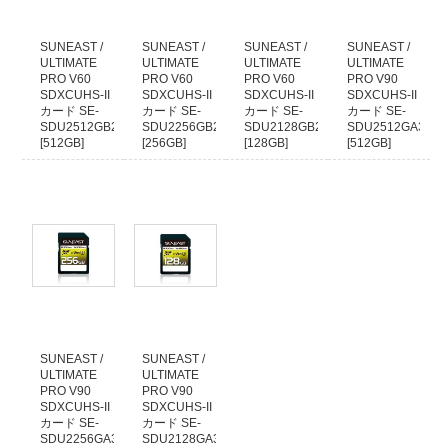
クレジットカード本人認証サービス対応いたしました
安全はお買い物の為にも、ぜひ本人認証サービスをご検討ください。
各クレジットカード会社の本人認証サービスをご利用いただいた場合、決済確
SUNEAST /
SUNEAST /
SUNEAST /
SUNEAST /
認時間を早めることが出来ます。
ULTIMATE
ULTIMATE
ULTIMATE
ULTIMATE
PRO V60
PRO V60
PRO V60
PRO V90
本人認証サービス以外のクレジット決済に関しましては、従来通り決済をカー
SDXCUHS-II
SDXCUHS-II
SDXCUHS-II
SDXCUHS-II
ド会社へ確認してからの発送となります。
カード SE-
カード SE-
カード SE-
カード SE-
1日程度(場合により2、3日以上)出荷までお時間がかかりますので予めご了承く
SDU2512GB280
SDU2256GB280
SDU2128GB280
SDU2512GA300
ださい。
[512GB]
[256GB]
[128GB]
[512GB]
2021年09月26日
39,880
26,800
14,800
99,800
円
円
円
円
(税込)
(税込)
(税込)
(税込)
【お知らせ】代金引換でのご注文について
運送業者の代金引換手数料改定に伴い、50万円以上の代金引換のご注文に関し
まして取り扱いを終了いたします。
複数の代金引換注文で合計額が50万円以上になる場合は、同日での発送ができ
ません。発送日をずらしますので納期が余分にかかります。
あらかじめご了承くださいますようお願いいたします。
2017年12月09日
SUNEAST /
SUNEAST /
店頭でのご購入希望のお客様へ
ULTIMATE
ULTIMATE
当店の商品は、ほとんどが倉庫で保管しておりますので
PRO V90
PRO V90
WEBサイトで在庫有りとなっておりましても、店頭には無い場合がございま
SDXCUHS-II
SDXCUHS-II
す。
カード SE-
カード SE-
SDU2256GA300
SDU2128GA300
WEBサイトでご注文をしていない場合には、事前に店舗へご連絡していただき