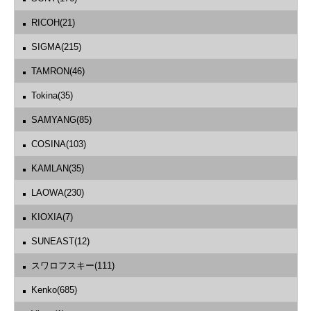
RICOH(21)
SIGMA(215)
TAMRON(46)
Tokina(35)
SAMYANG(85)
COSINA(103)
KAMLAN(35)
LAOWA(230)
KIOXIA(7)
SUNEAST(12)
スワロフスキー(111)
Kenko(685)