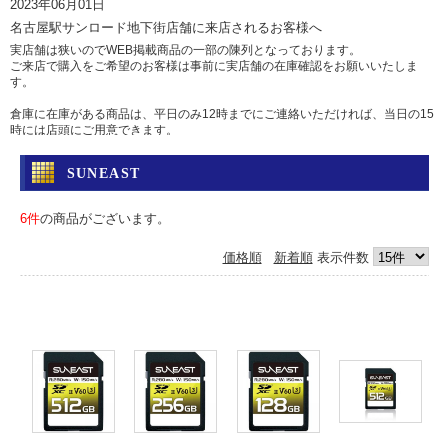
2023年06月01日
名古屋駅サンロード地下街店舗に来店されるお客様へ
実店舗は狭いのでWEB掲載商品の一部の陳列となっております。
ご来店で購入をご希望のお客様は事前に実店舗の在庫確認をお願いいたしま
す。
倉庫に在庫がある商品は、平日のみ12時までにご連絡いただければ、当日の15
時には店頭にご用意できます。
土日祝日は倉庫からの出荷を行っていませんのであらかじめご了承ください。
SUNEAST
問い合わせ
電話 052-583-7558 Eメール: info@camera-sell-buy.com
6件
の商品がございます。
2023年06月01日
価格順
新着順
表示件数
ご利用のお客様へ・クレジットカードでのお支払いについて
最近クレジットカードの不正利用が多発しており、当店では決済を確認するた
め、お時間を頂いております。
決済確認には1日、場合によっては1週間前後かかる場合もございますので、お
急ぎの方は、代引きか銀行振込をおすすめいたします。
カードご利用の方にはご迷惑をおかけいたしますが、ご容赦くださいますよう
お願い申し上げます。
2017年05月12日