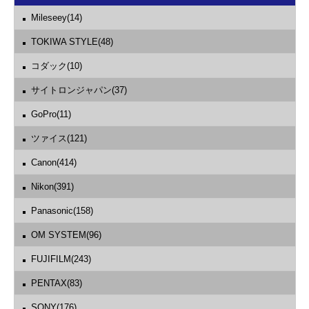
Mileseey(14)
TOKIWA STYLE(48)
コダック(10)
サイトロンジャパン(37)
GoPro(11)
ツァイス(121)
Canon(414)
Nikon(391)
Panasonic(158)
OM SYSTEM(96)
FUJIFILM(243)
PENTAX(83)
SONY(176)