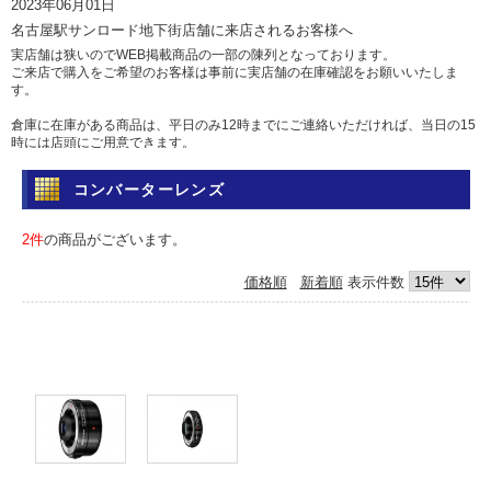
2023年06月01日
名古屋駅サンロード地下街店舗に来店されるお客様へ
実店舗は狭いのでWEB掲載商品の一部の陳列となっております。
ご来店で購入をご希望のお客様は事前に実店舗の在庫確認をお願いいたしま
す。
倉庫に在庫がある商品は、平日のみ12時までにご連絡いただければ、当日の15
時には店頭にご用意できます。
土日祝日は倉庫からの出荷を行っていませんのであらかじめご了承ください。
コンバーターレンズ
問い合わせ
電話 052-583-7558 Eメール: info@camera-sell-buy.com
2件
の商品がございます。
2023年06月01日
価格順
新着順
表示件数
ご利用のお客様へ・クレジットカードでのお支払いについて
最近クレジットカードの不正利用が多発しており、当店では決済を確認するた
め、お時間を頂いております。
決済確認には1日、場合によっては1週間前後かかる場合もございますので、お
急ぎの方は、代引きか銀行振込をおすすめいたします。
カードご利用の方にはご迷惑をおかけいたしますが、ご容赦くださいますよう
お願い申し上げます。
2017年05月12日