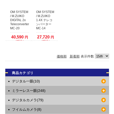
クレジットカード本人認証サービス対応いたしました
安全はお買い物の為にも、ぜひ本人認証サービスをご検討ください。
各クレジットカード会社の本人認証サービスをご利用いただいた場合、決済確
OM SYSTEM
OM SYSTEM
認時間を早めることが出来ます。
/ M.ZUIKO
/ M.ZUIKO
DIGITAL 2x
1.4X テレコ
本人認証サービス以外のクレジット決済に関しましては、従来通り決済をカー
Teleconverter
ンバーター
ド会社へ確認してからの発送となります。
MC-20
MC-14
1日程度(場合により2、3日以上)出荷までお時間がかかりますので予めご了承く
ださい。
40,590
27,720
円
円
(税込)
(税込)
2021年09月26日
【お知らせ】代金引換でのご注文について
価格順
新着順
表示件数
運送業者の代金引換手数料改定に伴い、50万円以上の代金引換のご注文に関し
まして取り扱いを終了いたします。
複数の代金引換注文で合計額が50万円以上になる場合は、同日での発送ができ
ません。発送日をずらしますので納期が余分にかかります。
商品カテゴリ
あらかじめご了承くださいますようお願いいたします。
デジタル一眼(10)
2017年12月09日
ミラーレス一眼(248)
店頭でのご購入希望のお客様へ
当店の商品は、ほとんどが倉庫で保管しておりますので
デジタルカメラ(79)
WEBサイトで在庫有りとなっておりましても、店頭には無い場合がございま
す。
フイルムカメラ(8)
WEBサイトでご注文をしていない場合には、事前に店舗へご連絡していただき