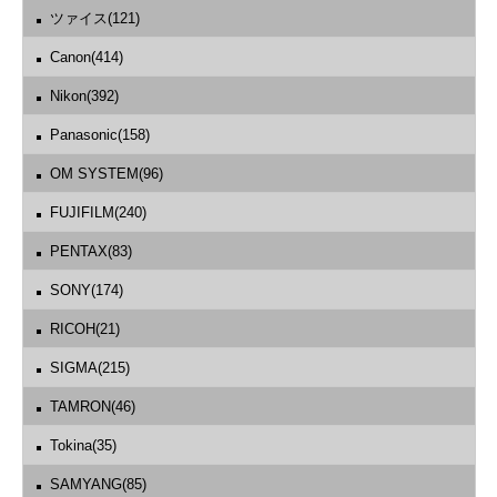
ツァイス(121)
Canon(414)
Nikon(392)
Panasonic(158)
OM SYSTEM(96)
FUJIFILM(240)
PENTAX(83)
SONY(174)
RICOH(21)
SIGMA(215)
TAMRON(46)
Tokina(35)
SAMYANG(85)