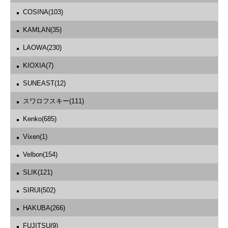
COSINA(103)
KAMLAN(35)
LAOWA(230)
KIOXIA(7)
SUNEAST(12)
スワロフスキー(111)
Kenko(685)
Vixen(1)
Velbon(154)
SLIK(121)
SIRUI(502)
HAKUBA(266)
FUJITSU(9)