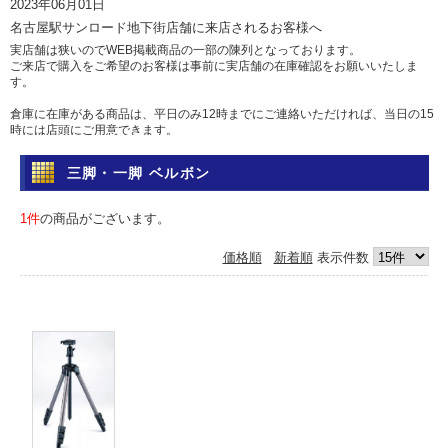
2023年06月01日
名古屋駅サンロード地下街店舗に来店されるお客様へ
実店舗は狭いのでWEB掲載商品の一部の陳列となっております。
ご来店で購入をご希望のお客様は事前に実店舗の在庫確認をお願いいたしま
す。
倉庫に在庫がある商品は、平日のみ12時までにご連絡いただければ、当日の15
時には店頭にご用意できます。
土日祝日は倉庫からの出荷を行っていませんのであらかじめご了承ください。
三脚・一脚 ベルボン
問い合わせ
電話 052-583-7558 Eメール: info@camera-sell-buy.com
1件
の商品がございます。
2023年06月01日
価格順
新着順
表示件数
ご利用のお客様へ・クレジットカードでのお支払いについて
最近クレジットカードの不正利用が多発しており、当店では決済を確認するた
め、お時間を頂いております。
決済確認には1日、場合によっては1週間前後かかる場合もございますので、お
急ぎの方は、代引きか銀行振込をおすすめいたします。
カードご利用の方にはご迷惑をおかけいたしますが、ご容赦くださいますよう
お願い申し上げます。
2017年05月12日