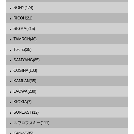
SONY(174)
RICOH(21)
SIGMA(215)
TAMRON(46)
Tokina(35)
SAMYANG(85)
COSINA(103)
KAMLAN(35)
LAOWA(230)
KIOXIA(7)
SUNEAST(12)
スワロフスキー(111)
Kenko(685)