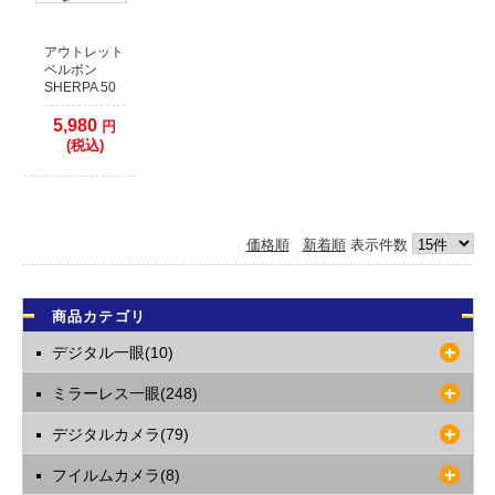
クレジットカード本人認証サービス対応いたしました
安全はお買い物の為にも、ぜひ本人認証サービスをご検討ください。
各クレジットカード会社の本人認証サービスをご利用いただいた場合、決済確
アウトレット
認時間を早めることが出来ます。
ベルボン
SHERPA 50
本人認証サービス以外のクレジット決済に関しましては、従来通り決済をカー
ド会社へ確認してからの発送となります。
5,980
円
1日程度(場合により2、3日以上)出荷までお時間がかかりますので予めご了承く
(税込)
ださい。
2021年09月26日
【お知らせ】代金引換でのご注文について
価格順
新着順
表示件数
運送業者の代金引換手数料改定に伴い、50万円以上の代金引換のご注文に関し
まして取り扱いを終了いたします。
複数の代金引換注文で合計額が50万円以上になる場合は、同日での発送ができ
ません。発送日をずらしますので納期が余分にかかります。
商品カテゴリ
あらかじめご了承くださいますようお願いいたします。
デジタル一眼(10)
2017年12月09日
ミラーレス一眼(248)
店頭でのご購入希望のお客様へ
当店の商品は、ほとんどが倉庫で保管しておりますので
デジタルカメラ(79)
WEBサイトで在庫有りとなっておりましても、店頭には無い場合がございま
す。
フイルムカメラ(8)
WEBサイトでご注文をしていない場合には、事前に店舗へご連絡していただき