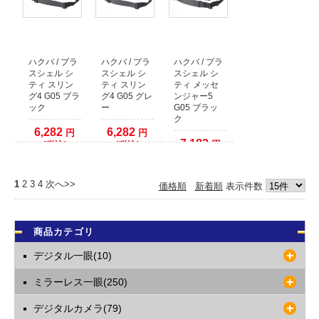
ハクバ / プラ
ハクバ / プラ
ハクバ / プラ
スシェル シ
スシェル シ
スシェル シ
ティ スリン
ティ スリン
ティ メッセ
グ4 G05 ブラ
グ4 G05 グレ
ンジャー5
ック
ー
G05 ブラッ
ク
6,282
6,282
円
円
7,182
円
(税込)
(税込)
(税込)
1
2
3
4
次へ>>
価格順
新着順
表示件数
商品カテゴリ
デジタル一眼(10)
ミラーレス一眼(250)
デジタルカメラ(79)