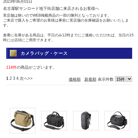
2023年06月01日
名古屋駅サンロード地下街店舗に来店されるお客様へ
実店舗は狭いのでWEB掲載商品の一部の陳列となっております。
ご来店で購入をご希望のお客様は事前に実店舗の在庫確認をお願いいたしま
す。
倉庫に在庫がある商品は、平日のみ12時までにご連絡いただければ、当日の15
時には店頭にご用意できます。
土日祝日は倉庫からの出荷を行っていませんのであらかじめご了承ください。
カメラバッグ・ケース
問い合わせ
電話 052-583-7558 Eメール: info@camera-sell-buy.com
114件
の商品がございます。
2023年06月01日
1
2
3
4
次へ>>
価格順
新着順
表示件数
ご利用のお客様へ・クレジットカードでのお支払いについて
最近クレジットカードの不正利用が多発しており、当店では決済を確認するた
め、お時間を頂いております。
決済確認には1日、場合によっては1週間前後かかる場合もございますので、お
急ぎの方は、代引きか銀行振込をおすすめいたします。
カードご利用の方にはご迷惑をおかけいたしますが、ご容赦くださいますよう
お願い申し上げます。
2017年05月12日