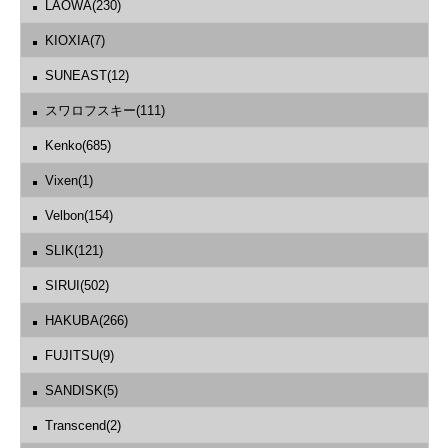
LAOWA(230)
KIOXIA(7)
SUNEAST(12)
スワロフスキー(111)
Kenko(685)
Vixen(1)
Velbon(154)
SLIK(121)
SIRUI(502)
HAKUBA(266)
FUJITSU(9)
SANDISK(5)
Transcend(2)