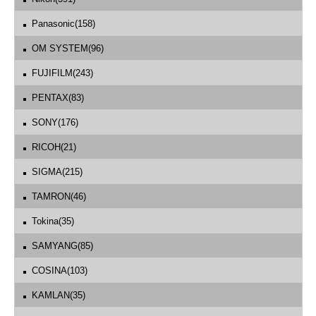
Panasonic(158)
OM SYSTEM(96)
FUJIFILM(243)
PENTAX(83)
SONY(176)
RICOH(21)
SIGMA(215)
TAMRON(46)
Tokina(35)
SAMYANG(85)
COSINA(103)
KAMLAN(35)