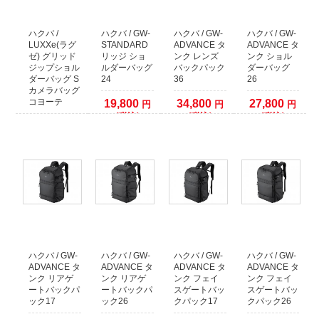
クレジットカード本人認証サービス対応いたしました
安全はお買い物の為にも、ぜひ本人認証サービスをご検討ください。
各クレジットカード会社の本人認証サービスをご利用いただいた場合、決済確
ハクバ /
ハクバ / GW-
ハクバ / GW-
ハクバ / GW-
認時間を早めることが出来ます。
LUXXe(ラグ
STANDARD
ADVANCE タ
ADVANCE タ
ゼ) グリッド
リッジ ショ
ンク レンズ
ンク ショル
本人認証サービス以外のクレジット決済に関しましては、従来通り決済をカー
ジップショル
ルダーバッグ
バックパック
ダーバッグ
ド会社へ確認してからの発送となります。
ダーバッグ S
24
36
26
1日程度(場合により2、3日以上)出荷までお時間がかかりますので予めご了承く
カメラバッグ
ださい。
コヨーテ
19,800
34,800
27,800
円
円
円
(税込)
(税込)
(税込)
2021年09月26日
4,482
円
(税込)
【お知らせ】代金引換でのご注文について
運送業者の代金引換手数料改定に伴い、50万円以上の代金引換のご注文に関し
まして取り扱いを終了いたします。
複数の代金引換注文で合計額が50万円以上になる場合は、同日での発送ができ
ません。発送日をずらしますので納期が余分にかかります。
あらかじめご了承くださいますようお願いいたします。
2017年12月09日
ハクバ / GW-
ハクバ / GW-
ハクバ / GW-
ハクバ / GW-
店頭でのご購入希望のお客様へ
ADVANCE タ
ADVANCE タ
ADVANCE タ
ADVANCE タ
当店の商品は、ほとんどが倉庫で保管しておりますので
ンク リアゲ
ンク リアゲ
ンク フェイ
ンク フェイ
WEBサイトで在庫有りとなっておりましても、店頭には無い場合がございま
ートバックパ
ートバックパ
スゲートバッ
スゲートバッ
す。
ック17
ック26
クパック17
クパック26
WEBサイトでご注文をしていない場合には、事前に店舗へご連絡していただき