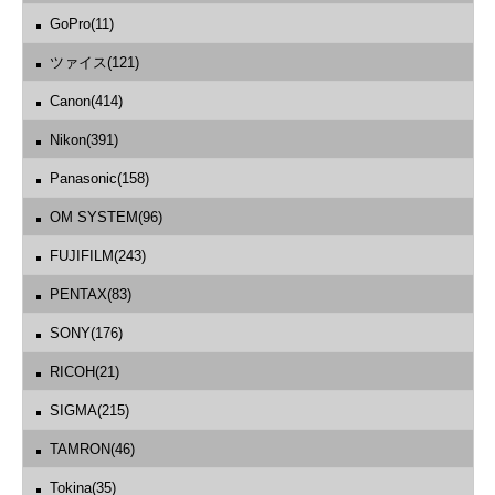
GoPro(11)
ツァイス(121)
Canon(414)
Nikon(391)
Panasonic(158)
OM SYSTEM(96)
FUJIFILM(243)
PENTAX(83)
SONY(176)
RICOH(21)
SIGMA(215)
TAMRON(46)
Tokina(35)