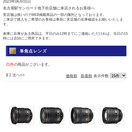
2023年06月01日
名古屋駅サンロード地下街店舗に来店されるお客様へ
実店舗は狭いのでWEB掲載商品の一部の陳列となっております。
ご来店で購入をご希望のお客様は事前に実店舗の在庫確認をお願いいたしま
す。
倉庫に在庫がある商品は、平日のみ12時までにご連絡いただければ、当日の15
時には店頭にご用意できます。
土日祝日は倉庫からの出荷を行っていませんのであらかじめご了承ください。
単焦点レンズ
問い合わせ
電話 052-583-7558 Eメール: info@camera-sell-buy.com
21件
の商品がございます。
2023年06月01日
1
2
次へ>>
価格順
新着順
表示件数
ご利用のお客様へ・クレジットカードでのお支払いについて
最近クレジットカードの不正利用が多発しており、当店では決済を確認するた
め、お時間を頂いております。
決済確認には1日、場合によっては1週間前後かかる場合もございますので、お
急ぎの方は、代引きか銀行振込をおすすめいたします。
カードご利用の方にはご迷惑をおかけいたしますが、ご容赦くださいますよう
お願い申し上げます。
2017年05月12日