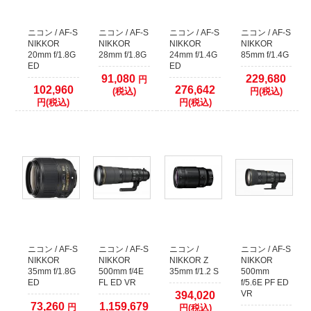
クレジットカード本人認証サービス対応いたしました
安全はお買い物の為にも、ぜひ本人認証サービスをご検討ください。
各クレジットカード会社の本人認証サービスをご利用いただいた場合、決済確
ニコン / AF-S
ニコン / AF-S
ニコン / AF-S
ニコン / AF-S
認時間を早めることが出来ます。
NIKKOR
NIKKOR
NIKKOR
NIKKOR
20mm f/1.8G
28mm f/1.8G
24mm f/1.4G
85mm f/1.4G
本人認証サービス以外のクレジット決済に関しましては、従来通り決済をカー
ED
ED
ド会社へ確認してからの発送となります。
91,080
229,680
円
1日程度(場合により2、3日以上)出荷までお時間がかかりますので予めご了承く
102,960
276,642
(税込)
円(税込)
ださい。
円(税込)
円(税込)
2021年09月26日
【お知らせ】代金引換でのご注文について
運送業者の代金引換手数料改定に伴い、50万円以上の代金引換のご注文に関し
まして取り扱いを終了いたします。
複数の代金引換注文で合計額が50万円以上になる場合は、同日での発送ができ
ません。発送日をずらしますので納期が余分にかかります。
あらかじめご了承くださいますようお願いいたします。
2017年12月09日
ニコン / AF-S
ニコン / AF-S
ニコン /
ニコン / AF-S
店頭でのご購入希望のお客様へ
NIKKOR
NIKKOR
NIKKOR Z
NIKKOR
当店の商品は、ほとんどが倉庫で保管しておりますので
35mm f/1.8G
500mm f/4E
35mm f/1.2 S
500mm
WEBサイトで在庫有りとなっておりましても、店頭には無い場合がございま
ED
FL ED VR
f/5.6E PF ED
す。
VR
394,020
73,260
1,159,679
円
円(税込)
WEBサイトでご注文をしていない場合には、事前に店舗へご連絡していただき