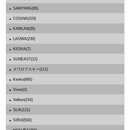
SAMYANG(85)
COSINA(103)
KAMLAN(35)
LAOWA(230)
KIOXIA(7)
SUNEAST(12)
スワロフスキー(111)
Kenko(685)
Vixen(1)
Velbon(154)
SLIK(121)
SIRUI(502)