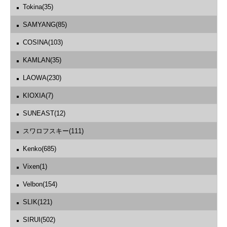
Tokina(35)
SAMYANG(85)
COSINA(103)
KAMLAN(35)
LAOWA(230)
KIOXIA(7)
SUNEAST(12)
スワロフスキー(111)
Kenko(685)
Vixen(1)
Velbon(154)
SLIK(121)
SIRUI(502)