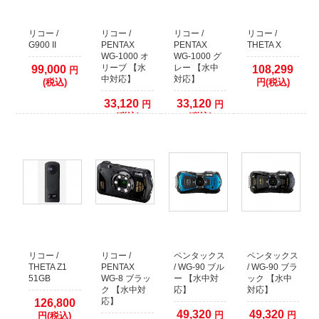
クレジットカード本人認証サービス対応いたしました
安全はお買い物の為にも、ぜひ本人認証サービスをご検討ください。
各クレジットカード会社の本人認証サービスをご利用いただいた場合、決済確
リコー /
リコー /
リコー /
リコー /
認時間を早めることが出来ます。
G900 II
PENTAX
PENTAX
THETA X
WG-1000 オ
WG-1000 グ
本人認証サービス以外のクレジット決済に関しましては、従来通り決済をカー
リーブ 【水
レー 【水中
99,000
108,299
円
ド会社へ確認してからの発送となります。
中対応】
対応】
(税込)
円(税込)
1日程度(場合により2、3日以上)出荷までお時間がかかりますので予めご了承く
ださい。
33,120
33,120
円
円
(税込)
(税込)
2021年09月26日
【お知らせ】代金引換でのご注文について
運送業者の代金引換手数料改定に伴い、50万円以上の代金引換のご注文に関し
まして取り扱いを終了いたします。
複数の代金引換注文で合計額が50万円以上になる場合は、同日での発送ができ
ません。発送日をずらしますので納期が余分にかかります。
あらかじめご了承くださいますようお願いいたします。
2017年12月09日
リコー /
リコー /
ペンタックス
ペンタックス
店頭でのご購入希望のお客様へ
THETA Z1
PENTAX
/ WG-90 ブル
/ WG-90 ブラ
当店の商品は、ほとんどが倉庫で保管しておりますので
51GB
WG-8 ブラッ
ー 【水中対
ック 【水中
WEBサイトで在庫有りとなっておりましても、店頭には無い場合がございま
ク 【水中対
応】
対応】
す。
応】
126,800
49,320
49,320
円
円
円(税込)
WEBサイトでご注文をしていない場合には、事前に店舗へご連絡していただき