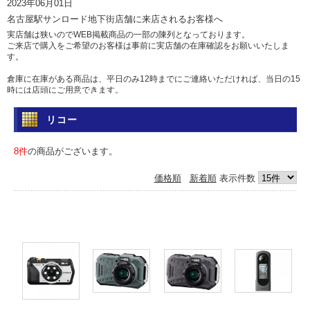
2023年06月01日
名古屋駅サンロード地下街店舗に来店されるお客様へ
実店舗は狭いのでWEB掲載商品の一部の陳列となっております。
ご来店で購入をご希望のお客様は事前に実店舗の在庫確認をお願いいたしま
す。
倉庫に在庫がある商品は、平日のみ12時までにご連絡いただければ、当日の15
時には店頭にご用意できます。
土日祝日は倉庫からの出荷を行っていませんのであらかじめご了承ください。
リコー
問い合わせ
電話 052-583-7558 Eメール: info@camera-sell-buy.com
8件
の商品がございます。
2023年06月01日
価格順
新着順
表示件数
ご利用のお客様へ・クレジットカードでのお支払いについて
最近クレジットカードの不正利用が多発しており、当店では決済を確認するた
め、お時間を頂いております。
決済確認には1日、場合によっては1週間前後かかる場合もございますので、お
急ぎの方は、代引きか銀行振込をおすすめいたします。
カードご利用の方にはご迷惑をおかけいたしますが、ご容赦くださいますよう
お願い申し上げます。
2017年05月12日