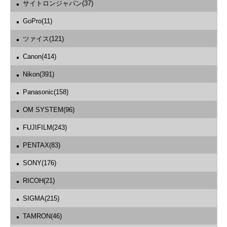
サイトロンジャパン(37)
GoPro(11)
ツァイス(121)
Canon(414)
Nikon(391)
Panasonic(158)
OM SYSTEM(96)
FUJIFILM(243)
PENTAX(83)
SONY(176)
RICOH(21)
SIGMA(215)
TAMRON(46)