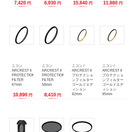
7,420
6,930
15,840
11,880
円
円
円
円
ますようお願いいたします。
(税込)
(税込)
(税込)
(税込)
ニコン
ニコン
ニコン /
ニコン /
ARCREST II
ARCREST II
ARCREST II
ARCREST II
PROTECTION
PROTECTION
プロテクショ
プロテクショ
FILTER
FILTER
ンフィルター
ンフィルター
67mm
58mm
ゴールドエデ
ゴールドエデ
ィション
ィション
82mm
95mm
10,890
8,410
円
円
(税込)
(税込)
17,820
29,700
円
円
(税込)
(税込)