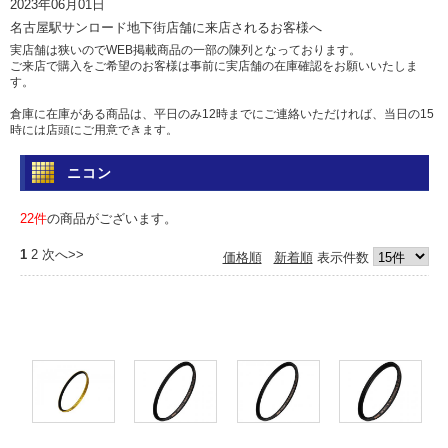
2023年06月01日
名古屋駅サンロード地下街店舗に来店されるお客様へ
実店舗は狭いのでWEB掲載商品の一部の陳列となっております。
ご来店で購入をご希望のお客様は事前に実店舗の在庫確認をお願いいたしま
す。
倉庫に在庫がある商品は、平日のみ12時までにご連絡いただければ、当日の15
時には店頭にご用意できます。
土日祝日は倉庫からの出荷を行っていませんのであらかじめご了承ください。
ニコン
問い合わせ
電話 052-583-7558 Eメール: info@camera-sell-buy.com
22件
の商品がございます。
2023年06月01日
1
2
次へ>>
価格順
新着順
表示件数
ご利用のお客様へ・クレジットカードでのお支払いについて
最近クレジットカードの不正利用が多発しており、当店では決済を確認するた
め、お時間を頂いております。
決済確認には1日、場合によっては1週間前後かかる場合もございますので、お
急ぎの方は、代引きか銀行振込をおすすめいたします。
カードご利用の方にはご迷惑をおかけいたしますが、ご容赦くださいますよう
お願い申し上げます。
2017年05月12日