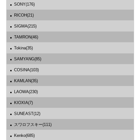
SONY(176)
RICOH(21)
SIGMA(215)
TAMRON(46)
Tokina(35)
SAMYANG(85)
COSINA(103)
KAMLAN(35)
LAOWA(230)
KIOXIA(7)
SUNEAST(12)
スワロフスキー(111)
Kenko(685)