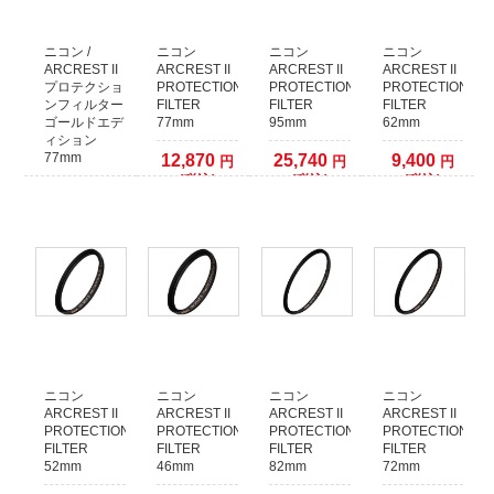
クレジットカード本人認証サービス対応いたしました
安全はお買い物の為にも、ぜひ本人認証サービスをご検討ください。
各クレジットカード会社の本人認証サービスをご利用いただいた場合、決済確
ニコン /
ニコン
ニコン
ニコン
認時間を早めることが出来ます。
ARCREST II
ARCREST II
ARCREST II
ARCREST II
プロテクショ
PROTECTION
PROTECTION
PROTECTION
本人認証サービス以外のクレジット決済に関しましては、従来通り決済をカー
ンフィルター
FILTER
FILTER
FILTER
ド会社へ確認してからの発送となります。
ゴールドエデ
77mm
95mm
62mm
1日程度(場合により2、3日以上)出荷までお時間がかかりますので予めご了承く
ィション
ださい。
77mm
12,870
25,740
9,400
円
円
円
(税込)
(税込)
(税込)
2021年09月26日
14,850
円
(税込)
【お知らせ】代金引換でのご注文について
運送業者の代金引換手数料改定に伴い、50万円以上の代金引換のご注文に関し
まして取り扱いを終了いたします。
複数の代金引換注文で合計額が50万円以上になる場合は、同日での発送ができ
ません。発送日をずらしますので納期が余分にかかります。
あらかじめご了承くださいますようお願いいたします。
2017年12月09日
ニコン
ニコン
ニコン
ニコン
店頭でのご購入希望のお客様へ
ARCREST II
ARCREST II
ARCREST II
ARCREST II
当店の商品は、ほとんどが倉庫で保管しておりますので
PROTECTION
PROTECTION
PROTECTION
PROTECTION
WEBサイトで在庫有りとなっておりましても、店頭には無い場合がございま
FILTER
FILTER
FILTER
FILTER
す。
52mm
46mm
82mm
72mm
WEBサイトでご注文をしていない場合には、事前に店舗へご連絡していただき