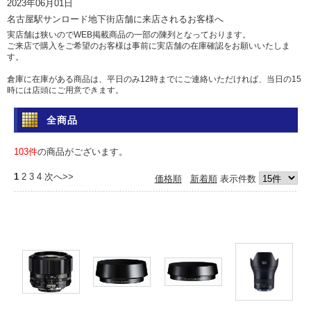
2023年06月01日
名古屋駅サンロード地下街店舗に来店されるお客様へ
実店舗は狭いのでWEB掲載商品の一部の陳列となっております。
ご来店で購入をご希望のお客様は事前に実店舗の在庫確認をお願いいたしま
す。
倉庫に在庫がある商品は、平日のみ12時までにご連絡いただければ、当日の15
時には店頭にご用意できます。
土日祝日は倉庫からの出荷を行っていませんのであらかじめご了承ください。
全商品
問い合わせ
電話 052-583-7558 Eメール: info@camera-sell-buy.com
103件
の商品がございます。
2023年06月01日
1
2
3
4
次へ>>
価格順
新着順
表示件数
ご利用のお客様へ・クレジットカードでのお支払いについて
最近クレジットカードの不正利用が多発しており、当店では決済を確認するた
め、お時間を頂いております。
決済確認には1日、場合によっては1週間前後かかる場合もございますので、お
急ぎの方は、代引きか銀行振込をおすすめいたします。
カードご利用の方にはご迷惑をおかけいたしますが、ご容赦くださいますよう
お願い申し上げます。
2017年05月12日