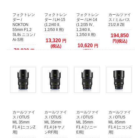
クレジットカード本人認証サービス対応いたしました
安全はお買い物の為にも、ぜひ本人認証サービスをご検討ください。
各クレジットカード会社の本人認証サービスをご利用いただいた場合、決済確
フォクトレン
フォクトレン
フォクトレン
カールツァイ
認時間を早めることが出来ます。
ダー /
ダー / LH-15
ダー / LH-14
ス / ミルバス
NOKTON
(1.2/40 II、
(1.2/35 IV、
21/2.8 ZE
本人認証サービス以外のクレジット決済に関しましては、従来通り決済をカー
55mm F1.2
1.2/50 II 用)
1.2/40 II、
ド会社へ確認してからの発送となります。
SLIIs ニコン /
1.2/50 II 用)
194,850
1日程度(場合により2、3日以上)出荷までお時間がかかりますので予めご了承く
Ai-S用
13,320
円
円(税込)
ださい。
10,620
円
(税込)
70,920
円
(税込)
2021年09月26日
(税込)
【お知らせ】代金引換でのご注文について
運送業者の代金引換手数料改定に伴い、50万円以上の代金引換のご注文に関し
まして取り扱いを終了いたします。
複数の代金引換注文で合計額が50万円以上になる場合は、同日での発送ができ
ません。発送日をずらしますので納期が余分にかかります。
あらかじめご了承くださいますようお願いいたします。
2017年12月09日
カールツァイ
カールツァイ
カールツァイ
カールツァイ
店頭でのご購入希望のお客様へ
ス / OTUS
ス / OTUS
ス / OTUS
ス / OTUS
当店の商品は、ほとんどが倉庫で保管しておりますので
ML 35mm
ML 35mm
ML 35mm
ML 85mm
WEBサイトで在庫有りとなっておりましても、店頭には無い場合がございま
F1.4 [ニコンZ
F1.4 [キヤノ
F1.4 [ソニー
F1.4 [ニコンZ
す。
用]
ンRF用]
E用]
用]
WEBサイトでご注文をしていない場合には、事前に店舗へご連絡していただき