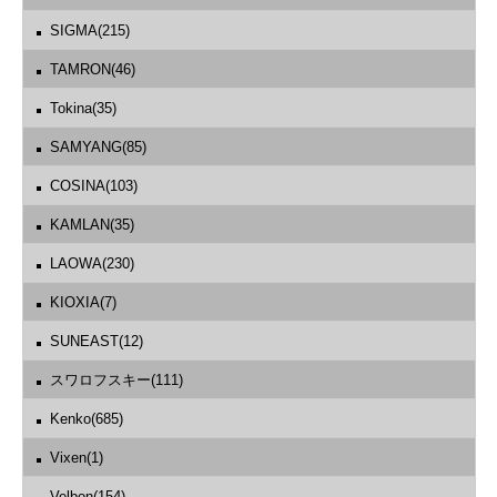
SIGMA(215)
TAMRON(46)
Tokina(35)
SAMYANG(85)
COSINA(103)
KAMLAN(35)
LAOWA(230)
KIOXIA(7)
SUNEAST(12)
スワロフスキー(111)
Kenko(685)
Vixen(1)
Velbon(154)