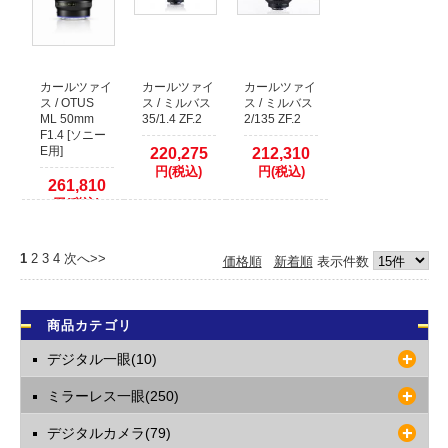
カールツァイ
カールツァイ
カールツァイ
ス / OTUS
ス / ミルバス
ス / ミルバス
ML 50mm
35/1.4 ZF.2
2/135 ZF.2
F1.4 [ソニー
E用]
220,275
212,310
円(税込)
円(税込)
261,810
円(税込)
1
2
3
4
次へ>>
価格順
新着順
表示件数
商品カテゴリ
デジタル一眼(10)
ミラーレス一眼(250)
デジタルカメラ(79)