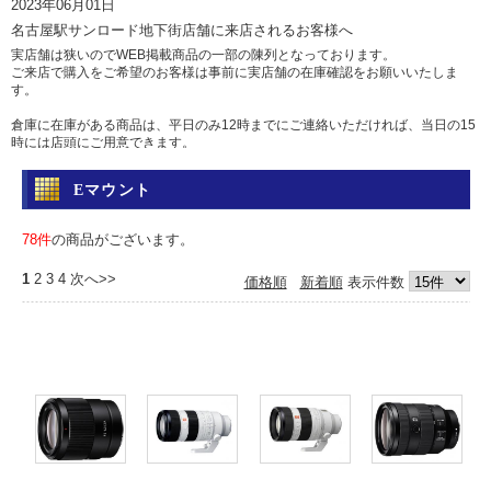
2023年06月01日
名古屋駅サンロード地下街店舗に来店されるお客様へ
実店舗は狭いのでWEB掲載商品の一部の陳列となっております。
ご来店で購入をご希望のお客様は事前に実店舗の在庫確認をお願いいたしま
す。
倉庫に在庫がある商品は、平日のみ12時までにご連絡いただければ、当日の15
時には店頭にご用意できます。
土日祝日は倉庫からの出荷を行っていませんのであらかじめご了承ください。
Eマウント
問い合わせ
電話 052-583-7558 Eメール: info@camera-sell-buy.com
78件
の商品がございます。
2023年06月01日
1
2
3
4
次へ>>
価格順
新着順
表示件数
ご利用のお客様へ・クレジットカードでのお支払いについて
最近クレジットカードの不正利用が多発しており、当店では決済を確認するた
め、お時間を頂いております。
決済確認には1日、場合によっては1週間前後かかる場合もございますので、お
急ぎの方は、代引きか銀行振込をおすすめいたします。
カードご利用の方にはご迷惑をおかけいたしますが、ご容赦くださいますよう
お願い申し上げます。
2017年05月12日