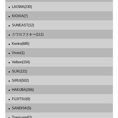
LAOWA(230)
KIOXIA(7)
SUNEAST(12)
スワロフスキー(111)
Kenko(685)
Vixen(1)
Velbon(154)
SLIK(121)
SIRUI(502)
HAKUBA(266)
FUJITSU(9)
SANDISK(5)
Transcend(2)