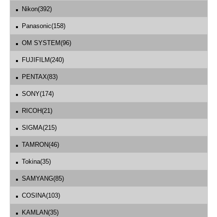
Nikon(392)
Panasonic(158)
OM SYSTEM(96)
FUJIFILM(240)
PENTAX(83)
SONY(174)
RICOH(21)
SIGMA(215)
TAMRON(46)
Tokina(35)
SAMYANG(85)
COSINA(103)
KAMLAN(35)