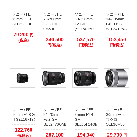
クレジットカード本人認証サービス対応いたしました
安全はお買い物の為にも、ぜひ本人認証サービスをご検討ください。
各クレジットカード会社の本人認証サービスをご利用いただいた場合、決済確
ソニー / FE
ソニー / FE
ソニー / FE
ソニー / FE
認時間を早めることが出来ます。
35mm F1.8
70-200mm
50-150mm
24-105mm
SEL35F18F
F2.8 GM
F2 GM
F4G OSS
本人認証サービス以外のクレジット決済に関しましては、従来通り決済をカー
OSS II
(SEL50150GM)
SEL24105G
ド会社へ確認してからの発送となります。
79,200
円
1日程度(場合により2、3日以上)出荷までお時間がかかりますので予めご了承く
346,500
537,570
153,450
(税込)
ださい。
円(税込)
円(税込)
円(税込)
2021年09月26日
【お知らせ】代金引換でのご注文について
運送業者の代金引換手数料改定に伴い、50万円以上の代金引換のご注文に関し
まして取り扱いを終了いたします。
複数の代金引換注文で合計額が50万円以上になる場合は、同日での発送ができ
ません。発送日をずらしますので納期が余分にかかります。
あらかじめご了承くださいますようお願いいたします。
2017年12月09日
ソニー / FE
ソニー / FE
ソニー / FE
ソニー / E
店頭でのご購入希望のお客様へ
16mm F1.8 G
24-70mm
35mm F1.4
30mm F3.5
当店の商品は、ほとんどが倉庫で保管しておりますので
【SEL16F18G】
F2.8 GM II
GM
マクロ
WEBサイトで在庫有りとなっておりましても、店頭には無い場合がございま
SEL2470GM2
SEL35F14GM
SEL30M35
す。
122,760
287,100
194,040
29,700
円
円(税込)
WEBサイトでご注文をしていない場合には、事前に店舗へご連絡していただき