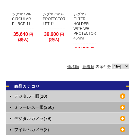
クレジットカード本人認証サービス対応いたしました
安全はお買い物の為にも、ぜひ本人認証サービスをご検討ください。
各クレジットカード会社の本人認証サービスをご利用いただいた場合、決済確
シグマ / WR
シグマ / WR-
シグマ /
認時間を早めることが出来ます。
CIRCULAR
PROTECTOR
FILTER
PL RCP-11
LPT-11
HOLDER
本人認証サービス以外のクレジット決済に関しましては、従来通り決済をカー
WITH WR
ド会社へ確認してからの発送となります。
PROTECTOR
35,640
39,600
円
円
1日程度(場合により2、3日以上)出荷までお時間がかかりますので予めご了承く
46MM
(税込)
(税込)
ださい。
10,296
円
2021年09月26日
(税込)
【お知らせ】代金引換でのご注文について
価格順
新着順
表示件数
運送業者の代金引換手数料改定に伴い、50万円以上の代金引換のご注文に関し
まして取り扱いを終了いたします。
複数の代金引換注文で合計額が50万円以上になる場合は、同日での発送ができ
ません。発送日をずらしますので納期が余分にかかります。
商品カテゴリ
あらかじめご了承くださいますようお願いいたします。
デジタル一眼(10)
2017年12月09日
ミラーレス一眼(250)
店頭でのご購入希望のお客様へ
当店の商品は、ほとんどが倉庫で保管しておりますので
デジタルカメラ(79)
WEBサイトで在庫有りとなっておりましても、店頭には無い場合がございま
す。
フイルムカメラ(8)
WEBサイトでご注文をしていない場合には、事前に店舗へご連絡していただき