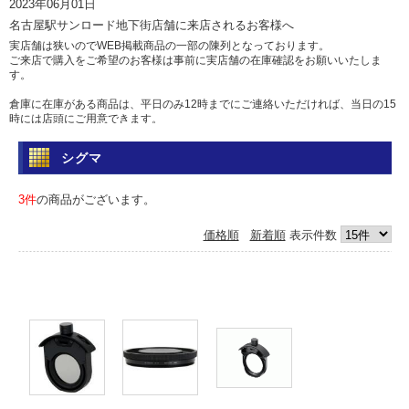
2023年06月01日
名古屋駅サンロード地下街店舗に来店されるお客様へ
実店舗は狭いのでWEB掲載商品の一部の陳列となっております。
ご来店で購入をご希望のお客様は事前に実店舗の在庫確認をお願いいたしま
す。
倉庫に在庫がある商品は、平日のみ12時までにご連絡いただければ、当日の15
時には店頭にご用意できます。
土日祝日は倉庫からの出荷を行っていませんのであらかじめご了承ください。
シグマ
問い合わせ
電話 052-583-7558 Eメール: info@camera-sell-buy.com
3件
の商品がございます。
2023年06月01日
価格順
新着順
表示件数
ご利用のお客様へ・クレジットカードでのお支払いについて
最近クレジットカードの不正利用が多発しており、当店では決済を確認するた
め、お時間を頂いております。
決済確認には1日、場合によっては1週間前後かかる場合もございますので、お
急ぎの方は、代引きか銀行振込をおすすめいたします。
カードご利用の方にはご迷惑をおかけいたしますが、ご容赦くださいますよう
お願い申し上げます。
2017年05月12日