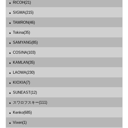
RICOH(21)
SIGMA(215)
TAMRON(46)
Tokina(35)
SAMYANG(85)
COSINA(103)
KAMLAN(35)
LAOWA(230)
KIOXIA(7)
SUNEAST(12)
スワロフスキー(111)
Kenko(685)
Vixen(1)