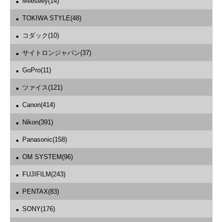
Mileseey(14)
TOKIWA STYLE(48)
コダック(10)
サイトロンジャパン(37)
GoPro(11)
ツァイス(121)
Canon(414)
Nikon(391)
Panasonic(158)
OM SYSTEM(96)
FUJIFILM(243)
PENTAX(83)
SONY(176)