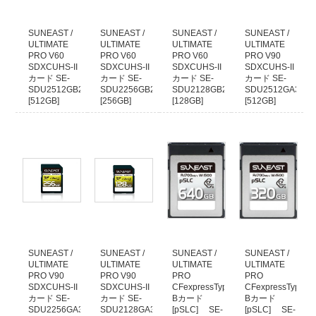
クレジットカード本人認証サービス対応いたしました
安全はお買い物の為にも、ぜひ本人認証サービスをご検討ください。
各クレジットカード会社の本人認証サービスをご利用いただいた場合、決済確
SUNEAST /
SUNEAST /
SUNEAST /
SUNEAST /
認時間を早めることが出来ます。
ULTIMATE
ULTIMATE
ULTIMATE
ULTIMATE
PRO V60
PRO V60
PRO V60
PRO V90
本人認証サービス以外のクレジット決済に関しましては、従来通り決済をカー
SDXCUHS-II
SDXCUHS-II
SDXCUHS-II
SDXCUHS-II
ド会社へ確認してからの発送となります。
カード SE-
カード SE-
カード SE-
カード SE-
1日程度(場合により2、3日以上)出荷までお時間がかかりますので予めご了承く
SDU2512GB280
SDU2256GB280
SDU2128GB280
SDU2512GA300
ださい。
[512GB]
[256GB]
[128GB]
[512GB]
2021年09月26日
39,880
26,800
14,800
99,800
円
円
円
円
(税込)
(税込)
(税込)
(税込)
【お知らせ】代金引換でのご注文について
運送業者の代金引換手数料改定に伴い、50万円以上の代金引換のご注文に関し
まして取り扱いを終了いたします。
複数の代金引換注文で合計額が50万円以上になる場合は、同日での発送ができ
ません。発送日をずらしますので納期が余分にかかります。
あらかじめご了承くださいますようお願いいたします。
2017年12月09日
SUNEAST /
SUNEAST /
SUNEAST /
SUNEAST /
店頭でのご購入希望のお客様へ
ULTIMATE
ULTIMATE
ULTIMATE
ULTIMATE
当店の商品は、ほとんどが倉庫で保管しておりますので
PRO V90
PRO V90
PRO
PRO
WEBサイトで在庫有りとなっておりましても、店頭には無い場合がございま
SDXCUHS-II
SDXCUHS-II
CFexpressType
CFexpressType
す。
カード SE-
カード SE-
Bカード
Bカード
SDU2256GA300
SDU2128GA300
[pSLC] SE-
[pSLC] SE-
WEBサイトでご注文をしていない場合には、事前に店舗へご連絡していただき