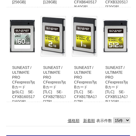
[256GB]
[128GB]
CFXB640S1700
CFXB320S1700
ますようお願いいたします。
[640GB]
[320GB]
54,800
30,800
円
円
73,000
54,252
円
円
(税込)
(税込)
(税込)
(税込)
SUNEAST /
SUNEAST /
SUNEAST /
SUNEAST /
ULTIMATE
ULTIMATE
ULTIMATE
ULTIMATE
PRO
PRO
PRO
PRO
CFexpressType
CFexpressType
CFexpressType
CFexpressType
Bカード
Bカード
Bカード
Bカード
[pSLC] SE-
[TLC] SE-
[TLC] SE-
[TLC] SE-
CFXB160S1700
CFXB2TBS1700
CFXB1TBA1700
CFXB512A1700
[160GB]
[2TB]
[1TB]
[512GB]
25,992
98,982
74,520
39,800
円
円
円
円
(税込)
(税込)
(税込)
(税込)
価格順
新着順
表示件数