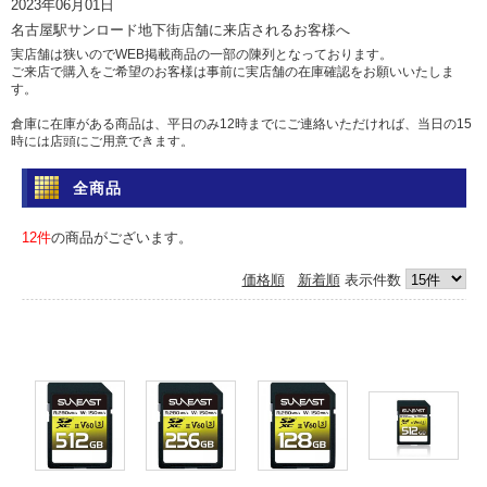
2023年06月01日
名古屋駅サンロード地下街店舗に来店されるお客様へ
実店舗は狭いのでWEB掲載商品の一部の陳列となっております。
ご来店で購入をご希望のお客様は事前に実店舗の在庫確認をお願いいたしま
す。
倉庫に在庫がある商品は、平日のみ12時までにご連絡いただければ、当日の15
時には店頭にご用意できます。
土日祝日は倉庫からの出荷を行っていませんのであらかじめご了承ください。
全商品
問い合わせ
電話 052-583-7558 Eメール: info@camera-sell-buy.com
12件
の商品がございます。
2023年06月01日
価格順
新着順
表示件数
ご利用のお客様へ・クレジットカードでのお支払いについて
最近クレジットカードの不正利用が多発しており、当店では決済を確認するた
め、お時間を頂いております。
決済確認には1日、場合によっては1週間前後かかる場合もございますので、お
急ぎの方は、代引きか銀行振込をおすすめいたします。
カードご利用の方にはご迷惑をおかけいたしますが、ご容赦くださいますよう
お願い申し上げます。
2017年05月12日