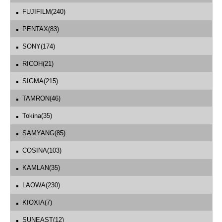
FUJIFILM(240)
PENTAX(83)
SONY(174)
RICOH(21)
SIGMA(215)
TAMRON(46)
Tokina(35)
SAMYANG(85)
COSINA(103)
KAMLAN(35)
LAOWA(230)
KIOXIA(7)
SUNEAST(12)